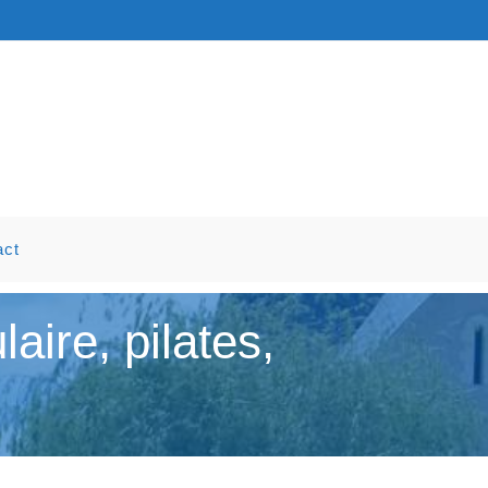
act
ire, pilates,